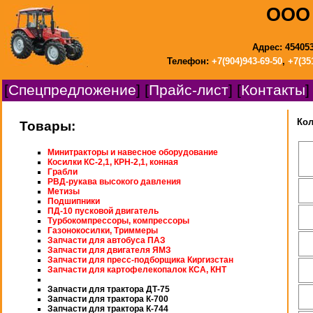
ООО 
Адрес: 454053
Телефон:
+7(904)943-69-50
,
+7(35
[
Спецпредложение
] [
Прайс-лист
] [
Контакты
]
Ко
Товары:
Минитракторы и навесное оборудование
Косилки КС-2,1, КРН-2,1, конная
Грабли
РВД-рукава высокого давления
Метизы
Подшипники
ПД-10 пусковой двигатель
Турбокомпрессоры, компрессоры
Газонокосилки, Триммеры
Запчасти для автобуса ПАЗ
Запчасти для двигателя ЯМЗ
Запчасти для пресс-подборщика Киргизстан
Запчасти для картофелекопалок КСА, КНТ
Запчасти для трактора ДТ-75
Запчасти для трактора К-700
Запчасти для трактора К-744