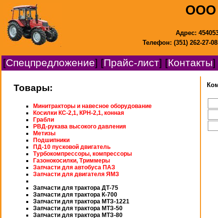
ООО 
Адрес: 454053
Телефон: (351) 262-27-08,
[
Спецпредложение
] [
Прайс-лист
] [
Контакты
]
Ко
Товары:
Минитракторы и навесное оборудование
Косилки КС-2,1, КРН-2,1, конная
Грабли
РВД-рукава высокого давления
Метизы
Подшипники
ПД-10 пусковой двигатель
Турбокомпрессоры, компрессоры
Газонокосилки, Триммеры
Запчасти для автобуса ПАЗ
Запчасти для двигателя ЯМЗ
Запчасти для трактора ДТ-75
Запчасти для трактора К-700
Запчасти для трактора МТЗ-1221
Запчасти для трактора МТЗ-50
Запчасти для трактора МТЗ-80