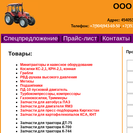
ООО 
Адрес: 454053
Телефон:
+7(904)943-69-50
,
+7(35
[
Спецпредложение
] [
Прайс-лист
] [
Контакты
]
Про
Товары:
Минитракторы и навесное оборудование
Косилки КС-2,1, КРН-2,1, конная
Грабли
РВД-рукава высокого давления
Метизы
Подшипники
ПД-10 пусковой двигатель
Турбокомпрессоры, компрессоры
Газонокосилки, Триммеры
Запчасти для автобуса ПАЗ
Запчасти для двигателя ЯМЗ
Запчасти для пресс-подборщика Киргизстан
Запчасти для картофелекопалок КСА, КНТ
Запчасти для трактора ДТ-75
Запчасти для трактора К-700
Запчасти для трактора К-744