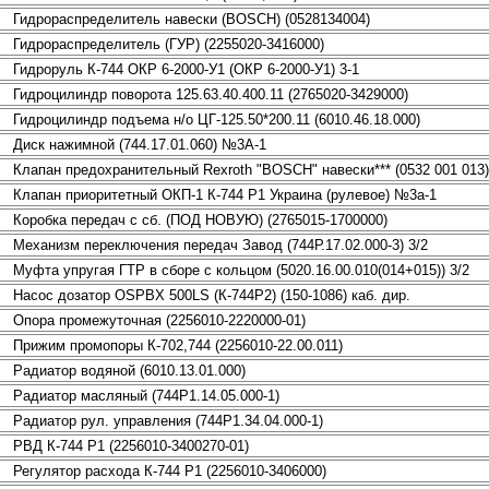
Гидрораспределитель навески (BOSСH) (0528134004)
Гидрораспределитель (ГУР) (2255020-3416000)
Гидроруль К-744 ОКР 6-2000-У1 (ОКР 6-2000-У1) 3-1
Гидроцилиндр поворота 125.63.40.400.11 (2765020-3429000)
Гидроцилиндр подъема н/о ЦГ-125.50*200.11 (6010.46.18.000)
Диск нажимной (744.17.01.060) №3А-1
Клапан предохранительный Rexroth "BOSCH" навески*** (0532 001 013)
Клапан приоритетный ОКП-1 К-744 Р1 Украина (рулевое) №3а-1
Коробка передач с сб. (ПОД НОВУЮ) (2765015-1700000)
Механизм переключения передач Завод (744Р.17.02.000-3) 3/2
Муфта упругая ГТР в сборе с кольцом (5020.16.00.010(014+015)) 3/2
Насос дозатор OSPBX 500LS (К-744Р2) (150-1086) каб. дир.
Опора промежуточная (2256010-2220000-01)
Прижим промопоры К-702,744 (2256010-22.00.011)
Радиатор водяной (6010.13.01.000)
Радиатор масляный (744Р1.14.05.000-1)
Радиатор рул. управления (744Р1.34.04.000-1)
РВД К-744 Р1 (2256010-3400270-01)
Регулятор расхода К-744 Р1 (2256010-3406000)