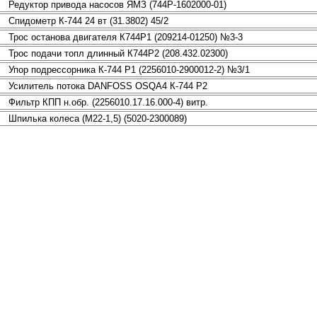
Редуктор привода насосов ЯМЗ (744Р-1602000-01)
Спидометр К-744 24 вт (31.3802) 45/2
Трос останова двигателя К744Р1 (209214-01250) №3-3
Трос подачи топл длинный К744Р2 (208.432.02300)
Упор подрессорника К-744 Р1 (2256010-2900012-2) №3/1
Усилитель потока DАNFОSS ОSQА4 К-744 Р2
Фильтр КПП н.обр. (2256010.17.16.000-4) витр.
Шпилька колеса (М22-1,5) (5020-2300089)