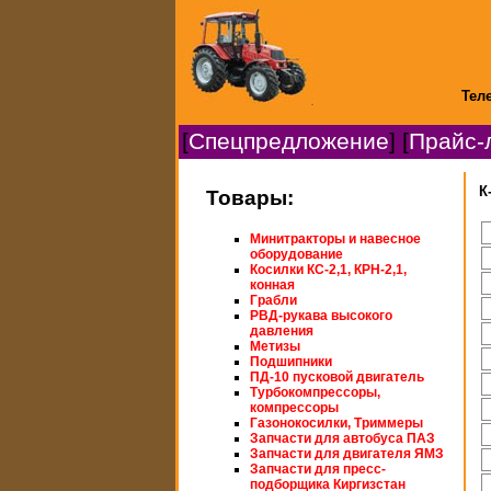
Теле
[
Спецпредложение
] [
Прайс-
К
Товары:
Минитракторы и навесное
оборудование
Косилки КС-2,1, КРН-2,1,
конная
Грабли
РВД-рукава высокого
давления
Метизы
Подшипники
ПД-10 пусковой двигатель
Турбокомпрессоры,
компрессоры
Газонокосилки, Триммеры
Запчасти для автобуса ПАЗ
Запчасти для двигателя ЯМЗ
Запчасти для пресс-
подборщика Киргизстан