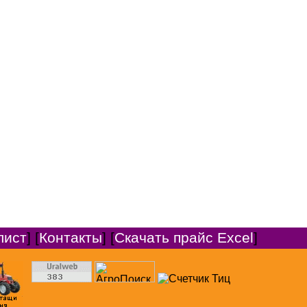
лист
] [
Контакты
] [
Скачать прайс Excel
]