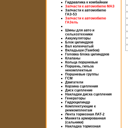
Гидравлика к комбайнам
Запчасти к автомобилю МАЗ
Запчасти к автомобилю
ГАЗ-53
Запчасти к автомобилю
ГАЗель
Шины для авто и
сельхозтехники
Аккумуляторы
Блок цилиндров
Вал коленчатый
Вкладыши (Тамбов)
Головка блока цилиндров
Клапаны
Кольца поршневые
Поршень, гильза
некомплектные
Поршневые группы
ГСМ
Двигатели
Корзина сцепления
Диск сцепление
Накладки диска сцепления
Генераторы
Гидроцилиндр
Комплектующие к
ремкомплектам
Лента тормозная ЛАТ-2
Манжета армированная
(сальники)
Накладка тормозная